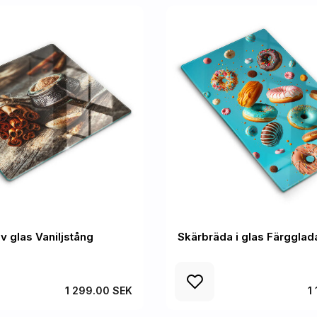
v glas Vaniljstång
Skärbräda i glas Färggla
1 299.00 SEK
1