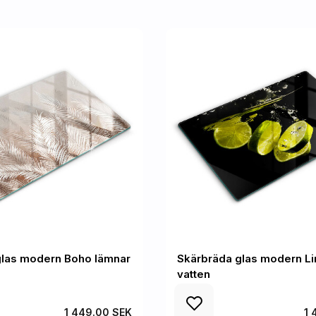
glas modern Boho lämnar
Skärbräda glas modern Li
vatten
1 449.00 SEK
1 