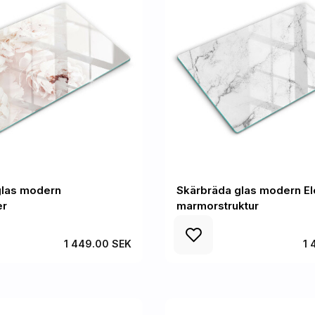
glas modern
Skärbräda glas modern El
er
marmorstruktur
1 449.00 SEK
1 