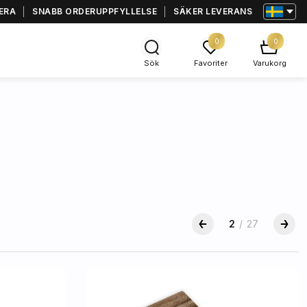
ERA
SNABB ORDERUPPFYLLELSE
SÄKER LEVERANS
0
0
Sök
Favoriter
Varukorg
2
/
27