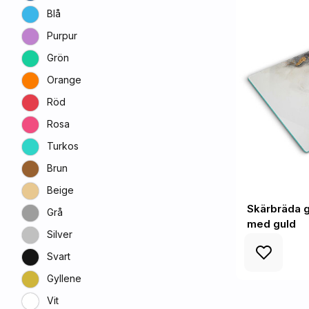
Blå
Purpur
Grön
Orange
Röd
Rosa
Turkos
Brun
Beige
Skärbräda g
Grå
med guld
Silver
Svart
Gyllene
Vit