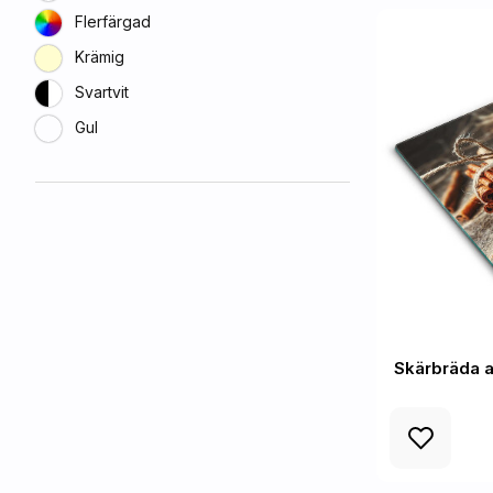
Flerfärgad
Krämig
Svartvit
Gul
Skärbräda a