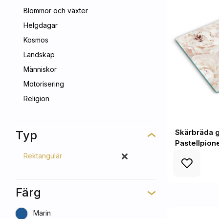
Blommor och växter
Helgdagar
Kosmos
Landskap
Människor
Motorisering
Religion
Skärbräda 
Typ
Pastellpion
Rektangulär
Färg
Marin