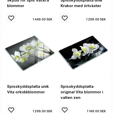
Skydd för spis Vackra
Spisskyddsplatta unik
blommor
Krukor med örtväxter
1 449.00 SEK
1 299.00 SEK
Spisskyddsplatta unik
Spisskyddsplatta
Vita orkidéblommor
original Vita blommor i
vatten zen
1 299.00 SEK
1 149.00 SEK