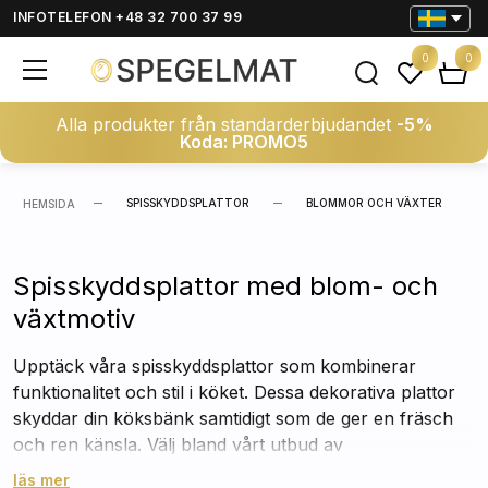
INFOTELEFON +48 32 700 37 99
0
0
Alla produkter från standarderbjudandet
-5%
Koda: PROMO5
SPISSKYDDSPLATTOR
BLOMMOR OCH VÄXTER
HEMSIDA
Spisskyddsplattor med blom- och
växtmotiv
Upptäck våra spisskyddsplattor som kombinerar
funktionalitet och stil i köket. Dessa dekorativa plattor
skyddar din köksbänk samtidigt som de ger en fräsch
och ren känsla. Välj bland vårt utbud av
spisskyddsplattor med blom- och växtmotiv för att ge
läs mer