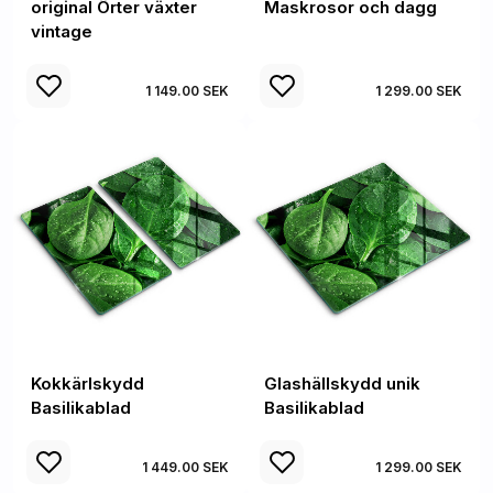
original Örter växter
Maskrosor och dagg
vintage
1 149.00 SEK
1 299.00 SEK
Kokkärlskydd
Glashällskydd unik
Basilikablad
Basilikablad
1 449.00 SEK
1 299.00 SEK