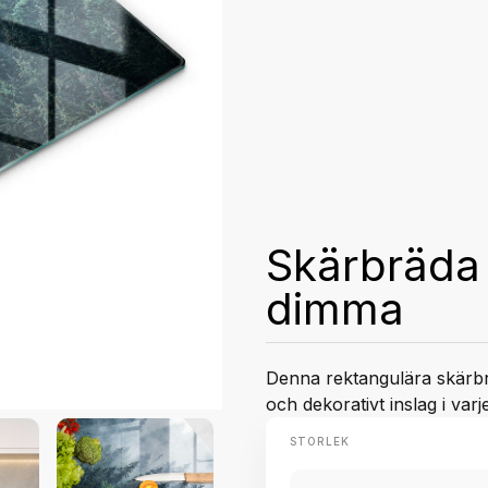
Skärbräda 
dimma
Denna rektangulära skärbrä
och dekorativt inslag i varj
STORLEK