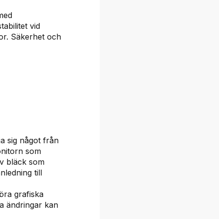
 med
abilitet vid
or. Säkerhet och
a sig något från
onitorn som
av bläck som
nledning till
öra grafiska
ka ändringar kan