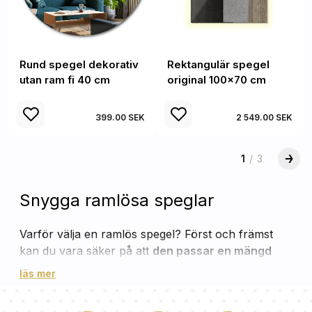
Rund spegel dekorativ
Rektangulär spegel
utan ram fi 40 cm
original 100x70 cm
399.00 SEK
2 549.00 SEK
1
/
3
Snygga ramlösa speglar
Varför välja en ramlös spegel? Först och främst
kan du vara säker på att
den passar en mängd
olika interiörer
. Det kommer att fungera perfekt i
läs mer
ett minimalistiskt arrangemang, där ett noggrant
urval av tillbehör är så viktigt - problemet med att