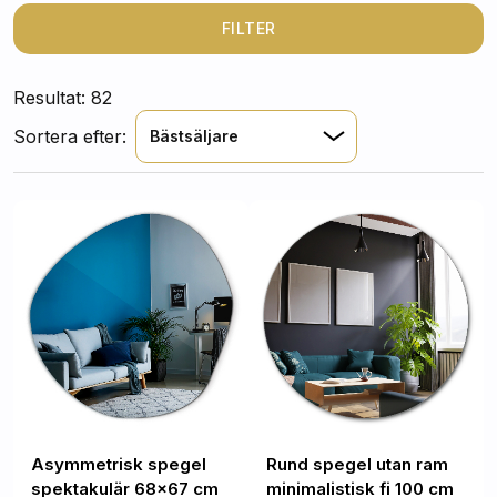
värt att välja
en spegel utan ram
! De kan anpassas till
många olika arrangemang utan rädsla för att de ska se
FILTER
dåliga ut när de åtföljs av andra tillbehör.
Resultat: 82
Sortera efter:
Bästsäljare
Asymmetrisk spegel
Rund spegel utan ram
spektakulär 68x67 cm
minimalistisk fi 100 cm