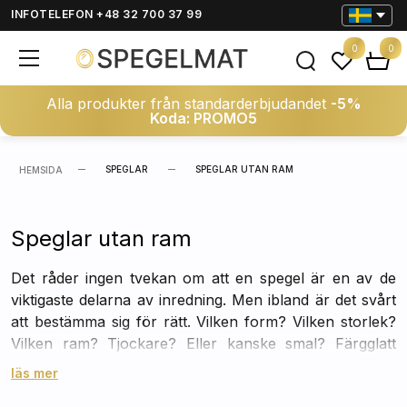
INFOTELEFON +48 32 700 37 99
0
0
Alla produkter från standarderbjudandet
-5%
Koda: PROMO5
SPEGLAR
SPEGLAR UTAN RAM
HEMSIDA
Speglar utan ram
Det råder ingen tvekan om att en spegel är en av de
viktigaste delarna av inredning. Men ibland är det svårt
att bestämma sig för rätt. Vilken form? Vilken storlek?
Vilken ram? Tjockare? Eller kanske smal? Färgglatt
eller gediget? Om det är ramen som får dig att förlänga
läs mer
beslutet att köpa en passande spegel till din vägg är det