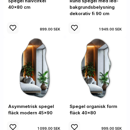
Spegel halvcirkel
Rund spegel med led-
40x80 cm
bakgrundsbelysning
dekorativ fi 90 cm
899.00 SEK
1 949.00 SEK
Asymmetrisk spegel
Spegel organisk form
fläck modern 45x90
fläck 40x80
1 099.00 SEK
999.00 SEK