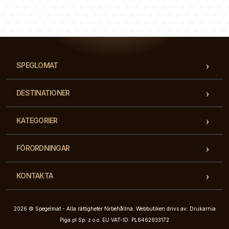
Luke
Paulina
Dorothy
Vårt team av konsulter svarar på dina frågor!
SPEGLOMAT
DESTINATIONER
KATEGORIER
FÖRORDNINGAR
KONTAKTA
2026 © Spegelmat - Alla rättigheter förbehållna. Webbutiken drivs av: Drukarnia
Piga.pl Sp. z o.o. EU VAT-ID: PL6462933172