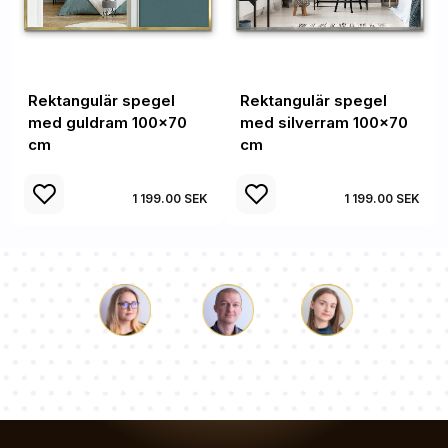
Rektangulär spegel
Rektangulär spegel
med guldram 100x70
med silverram 100x70
cm
cm
1 199.00 SEK
1 199.00 SEK
Luke
Paulina
Dorothy
Vårt team av konsulter svarar på dina frågor!