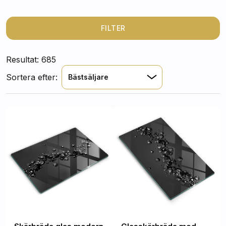
maträtter samtidigt som de ger en elegant touch till ditt
kök.
FILTER
Resultat: 685
Sortera efter:
Bästsäljare