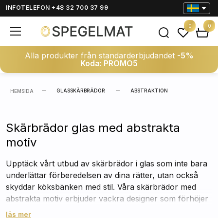
INFOTELEFON +48 32 700 37 99
0
0
Alla produkter från standarderbjudandet
-5%
Koda: PROMO5
GLASSKÄRBRÄDOR
ABSTRAKTION
HEMSIDA
Skärbrädor glas med abstrakta
motiv
Upptäck vårt utbud av skärbrädor i glas som inte bara
underlättar förberedelsen av dina rätter, utan också
skyddar köksbänken med stil. Våra skärbrädor med
abstrakta motiv erbjuder vackra designer som förhöjer
kökets estetik. Perfekta för att skära och förbereda
läs mer