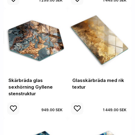
1 299.00 SEK
1 449.00 SEK
Skärbräda glas
Glasskärbräda med rik
sexhörning Gyllene
textur
stenstruktur
949.00 SEK
1 449.00 SEK