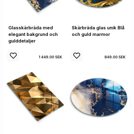
Glasskärbräda med
Skärbräda glas unik Blå
elegant bakgrund och
och guld marmor
gulddetaljer
1 449.00 SEK
849.00 SEK