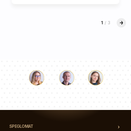
1
/
3
Luke
Paulina
Dorothy
Vårt team av konsulter svarar på dina frågor!
SPEGLOMAT