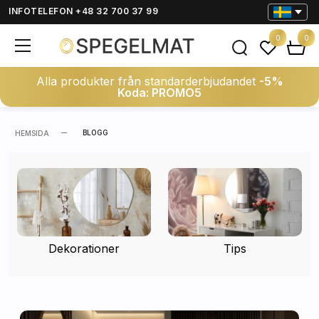
INFOTELEFON +48 32 700 37 99
0
0
Alla produkter från standarderbjudandet
-5%
Koda: PROMO5
BLOGG
HEMSIDA
Dekorationer
Tips