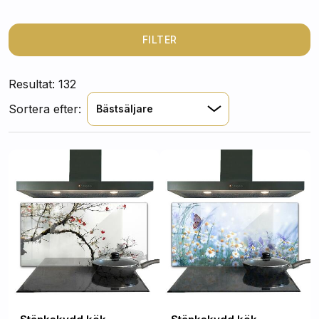
blom- och växtmotiv för en unik och inspirerande
köksmiljö.
FILTER
Resultat: 132
Sortera efter:
Bästsäljare