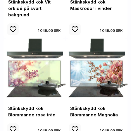
Stänkskydd kök Vit
Stänkskydd kök
orkidé på svart
Maskrosor i vinden
bakgrund
1 049.00 SEK
1 049.00 SEK
Stänkskydd kök
Stänkskydd kök
Blommande rosa träd
Blommande Magnolia
1 049.00 SEK
1 049.00 SEK