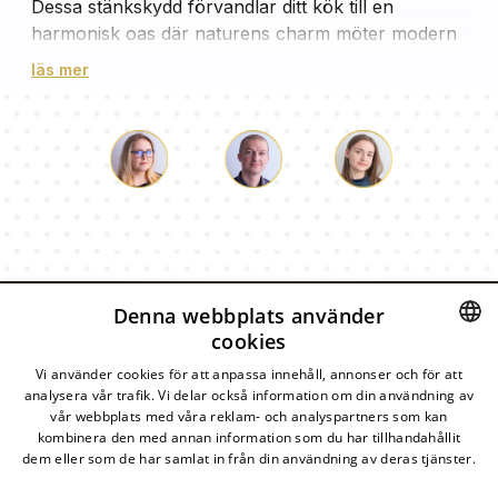
Dessa stänkskydd förvandlar ditt kök till en
harmonisk oas där naturens charm möter modern
funktionalitet. Perfekt för alla som vill kombinera
läs mer
stil med praktiska lösningar i sitt hem.
Förhöj Din Köksinredning med
Unika Blom- och Växtdesigner
Våra stänkskydd är skapade för att passa alla
Luke
Paulina
Dorothy
köksstilar, från lantligt charmiga till moderna
Vårt team av konsulter svarar på dina frågor!
minimalistiska miljöer. Det
härdade glaset
garanterar hållbarhet och motståndskraft mot både
smuts och ljus. Med
ekologisk latexfärg
får du
Denna webbplats använder
motiv som är så realistiska att de nästan känns
cookies
SPEGLOMAT
levande, vilket ger ditt kök en fräsch och elegant
SWEDISH
Vi använder cookies för att anpassa innehåll, annonser och för att
atmosfär.
analysera vår trafik. Vi delar också information om din användning av
Praktiska och Vackra Stänkskydd
DESTINATIONER
SWEDISH
vår webbplats med våra reklam- och analyspartners som kan
för Varje Kök
kombinera den med annan information som du har tillhandahållit
dem eller som de har samlat in från din användning av deras tjänster.
KATEGORIER
Läs mer
Stänkskydd med blom- och växtmotiv är mer än