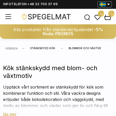
INFOTELEFON +48 32 700 37 99
0
0
Alla produkter från standarderbjudandet
-5%
Koda: PROMO5
STÄNKSKYDD KÖK
BLOMMOR OCH VÄXTER
HEMSIDA
Kök stänkskydd med blom- och
växtmotiv
Upptäck vårt sortiment av stänkskydd för kök som
kombinerar funktion och stil. Våra vackra designs
erbjuder både köksdekoration och väggskydd, med
motiv av blommor och växter som ger liv och färg till
din matlagningsplats. Välj bland kök stänkskydd med
läs mer