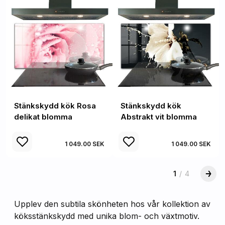
Stänkskydd kök Rosa
Stänkskydd kök
delikat blomma
Abstrakt vit blomma
1 049.00 SEK
1 049.00 SEK
1
/
4
Upplev den subtila skönheten hos vår kollektion av
köksstänkskydd med unika blom- och växtmotiv.