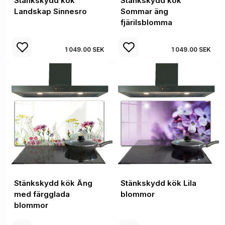
Stänkskydd kök
Stänkskydd kök
Landskap Sinnesro
Sommar äng
fjärilsblomma
1 049.00 SEK
1 049.00 SEK
Stänkskydd kök Äng
Stänkskydd kök Lila
med färgglada
blommor
blommor