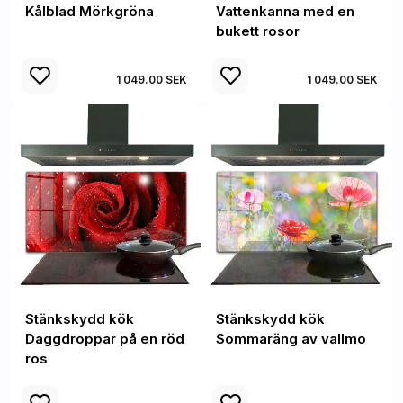
Kålblad Mörkgröna
Vattenkanna med en
bukett rosor
1 049.00 SEK
1 049.00 SEK
Stänkskydd kök
Stänkskydd kök
Daggdroppar på en röd
Sommaräng av vallmo
ros