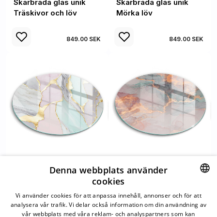
Skärbräda glas unik
Skärbräda glas unik
Träskivor och löv
Mörka löv
849.00 SEK
849.00 SEK
Skärbräda glas unik
Skärbräda glas unik
Denna webbplats använder
Pastell marmor
Marmor med guld
cookies
SWEDISH
Vi använder cookies för att anpassa innehåll, annonser och för att
analysera vår trafik. Vi delar också information om din användning av
849.00 SEK
849.00 SEK
SWEDISH
vår webbplats med våra reklam- och analyspartners som kan