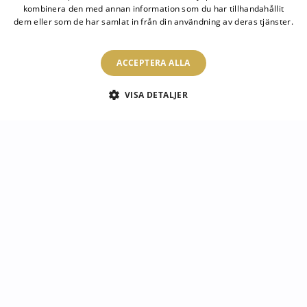
kombinera den med annan information som du har tillhandahållit
dem eller som de har samlat in från din användning av deras tjänster.
1
/
17
Läs mer
ACCEPTERA ALLA
VISA DETALJER
Luke
Paulina
Dorothy
Vårt team av konsulter svarar på dina frågor!
SPEGLOMAT
DESTINATIONER
KATEGORIER
FÖRORDNINGAR