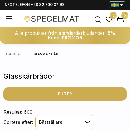
INFOTELEFON +48 32 700 37 99
0
0
Alla produkter från standarderbjudandet
-5%
Koda: PROMO5
GLASSKÄRBRÄDOR
HEMSIDA
Glasskärbrädor
FILTER
Resultat: 600
Sortera efter:
Bästsäljare