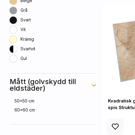
Beige
Grå
Svart
Vit
Krämig
Svartvit
Gul
Mått (golvskydd till
eldstäder)
Kvadratisk 
50x50 cm
spis Struktu
60x60 cm