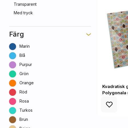
Transparent
Med tryck
Färg
Marin
Blå
Purpur
Grön
Orange
Kvadratisk 
Röd
Polygonala 
Rosa
Turkos
Brun