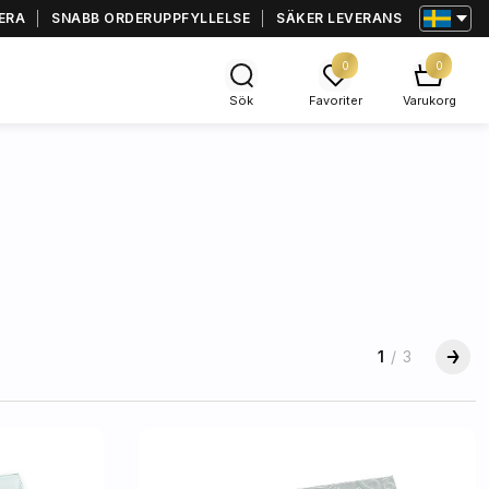
ERA
SNABB ORDERUPPFYLLELSE
SÄKER LEVERANS
0
0
Sök
Favoriter
Varukorg
1
/
3