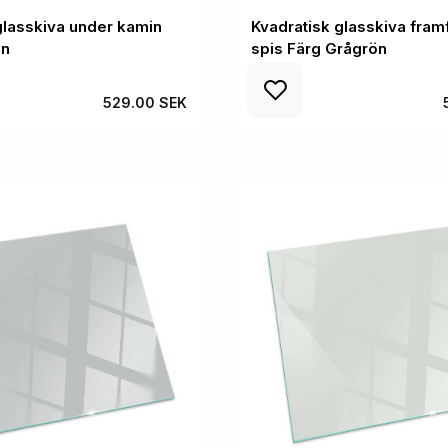
glasskiva under kamin
Kvadratisk glasskiva fra
ön
spis Färg Grågrön
529.00 SEK