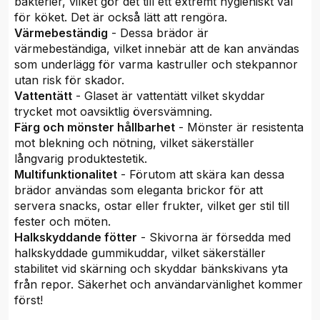
bakterier, vilket gör det till ett extremt hygieniskt val
för köket. Det är också lätt att rengöra.
Värmebeständig
- Dessa brädor är
värmebeständiga, vilket innebär att de kan användas
som underlägg för varma kastruller och stekpannor
utan risk för skador.
Vattentätt
- Glaset är vattentätt vilket skyddar
trycket mot oavsiktlig översvämning.
Färg och mönster hållbarhet
- Mönster är resistenta
mot blekning och nötning, vilket säkerställer
långvarig produktestetik.
Multifunktionalitet
- Förutom att skära kan dessa
brädor användas som eleganta brickor för att
servera snacks, ostar eller frukter, vilket ger stil till
fester och möten.
Halkskyddande fötter
- Skivorna är försedda med
halkskyddade gummikuddar, vilket säkerställer
stabilitet vid skärning och skyddar bänkskivans yta
från repor. Säkerhet och användarvänlighet kommer
först!