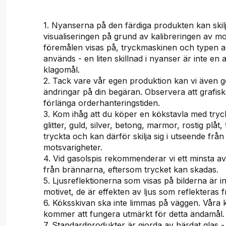
1. Nyanserna på den färdiga produkten kan skilj
visualiseringen på grund av kalibreringen av m
föremålen visas på, tryckmaskinen och typen 
används - en liten skillnad i nyanser är inte en a
klagomål.
2. Tack vare vår egen produktion kan vi även g
ändringar på din begäran. Observera att grafis
förlänga orderhanteringstiden.
3. Kom ihåg att du köper en kökstavla med tryc
glitter, guld, silver, betong, marmor, rostig plåt, 
tryckta och kan därför skilja sig i utseende från
motsvarigheter.
4. Vid gasolspis rekommenderar vi ett minsta a
från brännarna, eftersom trycket kan skadas.
5. Ljusreflektionerna som visas på bilderna är i
motivet, de är effekten av ljus som reflekteras f
6. Köksskivan ska inte limmas på väggen. Våra
kommer att fungera utmärkt för detta ändamål.
7. Standardprodukter är gjorda av härdat glas -