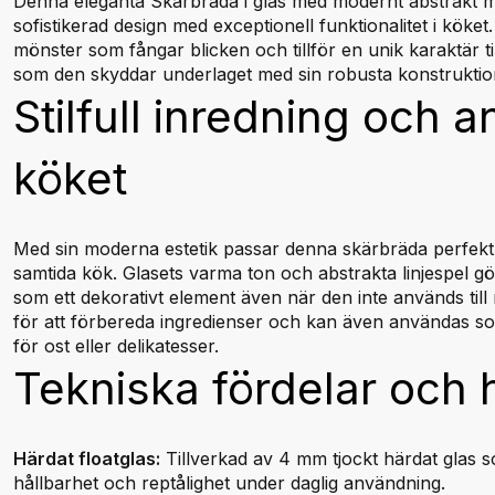
Denna eleganta Skärbräda i glas med modernt abstrakt 
sofistikerad design med exceptionell funktionalitet i köket. 
mönster som fångar blicken och tillför en unik karaktär ti
som den skyddar underlaget med sin robusta konstruktio
Stilfull inredning och 
köket
Med sin moderna estetik passar denna skärbräda perfekt in 
samtida kök. Glasets varma ton och abstrakta linjespel g
som ett dekorativt element även när den inte används till 
för att förbereda ingredienser och kan även användas so
för ost eller delikatesser.
Tekniska fördelar och 
Härdat floatglas:
Tillverkad av 4 mm tjockt härdat glas 
hållbarhet och reptålighet under daglig användning.