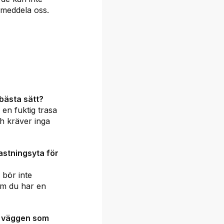
 meddela oss.
bästa sätt?
 en fuktig trasa
ch kräver inga
astningsyta för
 bör inte
om du har en
å väggen som