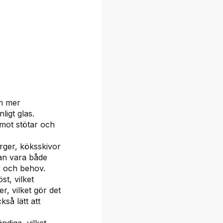
ch mer
ligt glas.
mot stötar och
rger, köksskivor
kan vara både
r och behov.
st, vilket
er, vilket gör det
kså lätt att
diga, vilket