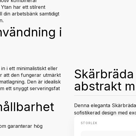
motiv kombinerar
Ytan har ett stilrent
ll din arbetsbänk samtidigt
n.
användning i
i ett minimalistiskt eller
Skärbräda
ör att den fungerar utmärkt
matlagning. Den är idealisk
abstrakt m
m ett snyggt serveringsfat
hållbarhet
Denna eleganta Skärbräda 
sofistikerad design med exce
STORLEK
som garanterar hög