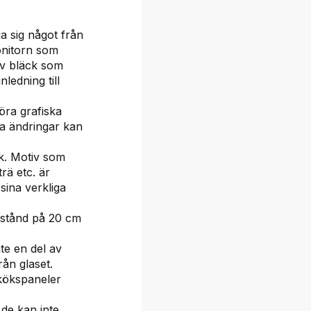
a sig något från
onitorn som
av bläck som
nledning till
öra grafiska
ka ändringar kan
k. Motiv som
trä etc. är
 sina verkliga
vstånd på 20 cm
nte en del av
rån glaset.
 kökspaneler
 de kan inte