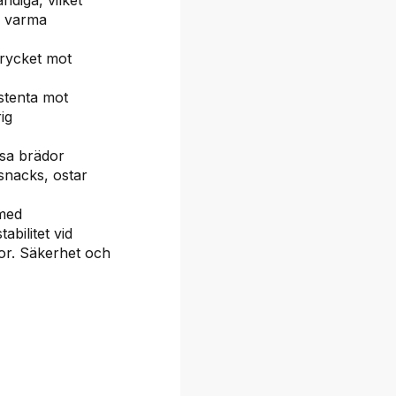
r varma
trycket mot
stenta mot
ig
ssa brädor
snacks, ostar
 med
abilitet vid
or. Säkerhet och