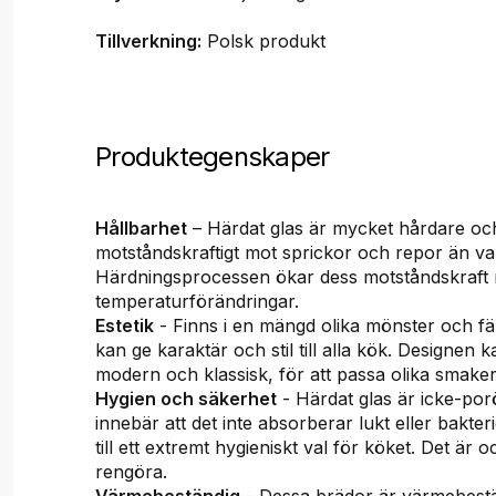
Tillverkning:
Polsk produkt
Produktegenskaper
Hållbarhet
– Härdat glas är mycket hårdare o
motståndskraftigt mot sprickor och repor än van
Härdningsprocessen ökar dess motståndskraft 
temperaturförändringar.
Estetik
- Finns i en mängd olika mönster och fä
kan ge karaktär och stil till alla kök. Designen 
modern och klassisk, för att passa olika smake
Hygien och säkerhet
- Härdat glas är icke-porö
innebär att det inte absorberar lukt eller bakteri
till ett extremt hygieniskt val för köket. Det är oc
rengöra.
Värmebeständig
- Dessa brädor är värmebestän