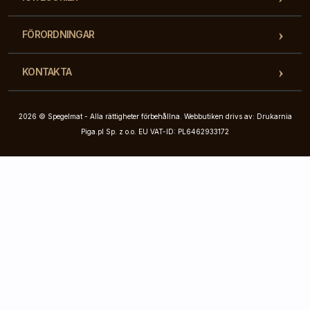
FÖRORDNINGAR
KONTAKTA
2026 © Spegelmat - Alla rättigheter förbehållna. Webbutiken drivs av: Drukarnia
Piga.pl Sp. z o.o. EU VAT-ID: PL6462933172