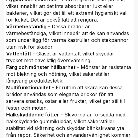
vilket innebär att det inte absorberar lukt eller
bakterier, vilket gör det till ett extremt hygieniskt val
för köket. Det är också lätt att rengöra.
Värmebeständig
- Dessa brädor är
värmebeständiga, vilket innebär att de kan användas
som underlägg för varma kastruller och stekpannor
utan risk för skador.
Vattentätt
- Glaset är vattentätt vilket skyddar
trycket mot oavsiktlig översvämning.
Färg och mönster hållbarhet
- Mönster är resistenta
mot blekning och nötning, vilket säkerställer
långvarig produktestetik.
Multifunktionalitet
- Förutom att skära kan dessa
brädor användas som eleganta brickor för att
servera snacks, ostar eller frukter, vilket ger stil till
fester och möten.
Halkskyddande fötter
- Skivorna är försedda med
halkskyddade gummikuddar, vilket säkerställer
stabilitet vid skärning och skyddar bänkskivans yta
från repor. Säkerhet och användarvänlighet kommer