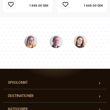
1 449.00 SEK
1 449.00 SEK
Luke
Paulina
Dorothy
Vårt team av konsulter svarar på dina frågor!
SPEGLOMAT
DESTINATIONER
KATEGORIER