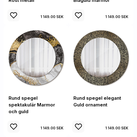
Rost metall
Blåguld marmor
1 149.00 SEK
1 149.00 SEK
Rund spegel
Rund spegel elegant
spektakulär Marmor
Guld ornament
och guld
1 149.00 SEK
1 149.00 SEK