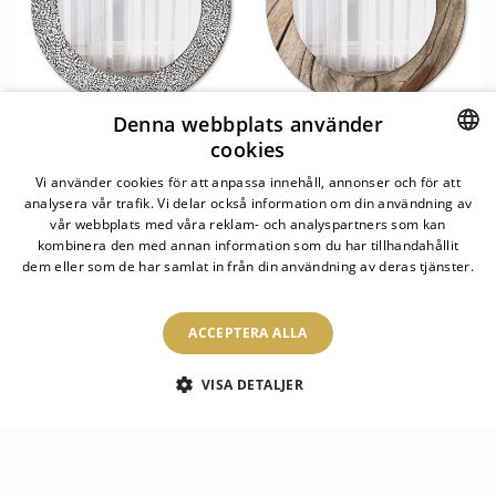
Denna webbplats använder
cookies
Rund spegel dekorativ
Rund spegel elegant
Blommönster
Sprucket trä
SWEDISH
Vi använder cookies för att anpassa innehåll, annonser och för att
analysera vår trafik. Vi delar också information om din användning av
SWEDISH
vår webbplats med våra reklam- och analyspartners som kan
1 149.00 SEK
1 149.00 SEK
kombinera den med annan information som du har tillhandahållit
dem eller som de har samlat in från din användning av deras tjänster.
Läs mer
1
/
17
ACCEPTERA ALLA
Dekorativ spegel med tryck för
VISA DETALJER
vägg
Trä? Löv? Marmor? Melange?
Ramarna för
dekorativa väggspeglar kan dekoreras med olika
läs mer