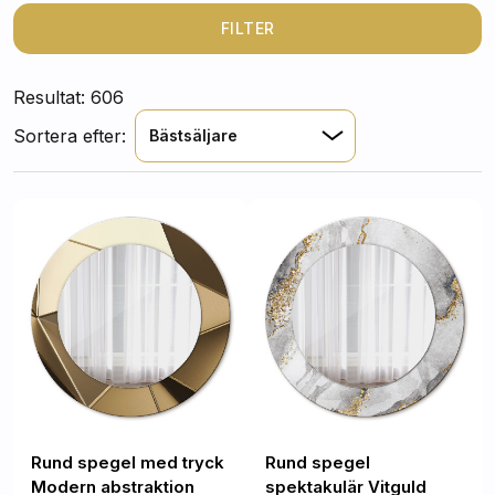
och samtidigt
kommer de att bli en exceptionellt stilfull
inredning tack vare sina attraktiva, färgglada och
FILTER
mönstrade ramar
.
Resultat: 606
Sortera efter:
Bästsäljare
Rund spegel med tryck
Rund spegel
Modern abstraktion
spektakulär Vitguld