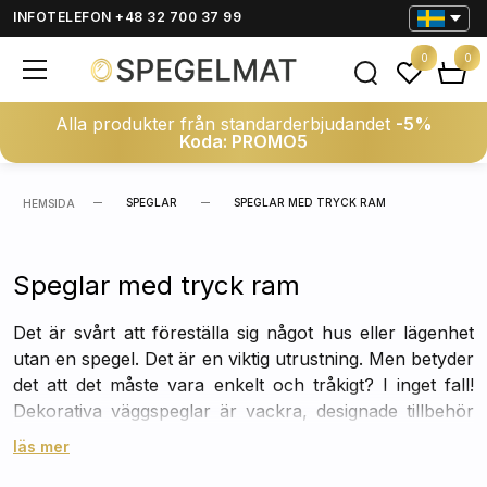
INFOTELEFON +48 32 700 37 99
0
0
Alla produkter från standarderbjudandet
-5%
Koda: PROMO5
SPEGLAR
SPEGLAR MED TRYCK RAM
HEMSIDA
Speglar med tryck ram
Det är svårt att föreställa sig något hus eller lägenhet
utan en spegel. Det är en viktig utrustning. Men betyder
det att det måste vara enkelt och tråkigt? I inget fall!
Dekorativa väggspeglar är vackra, designade tillbehör
som kommer att ge två fördelar - de kommer
läs mer
säkerligen att fylla sin funktion väl och vara praktiska,