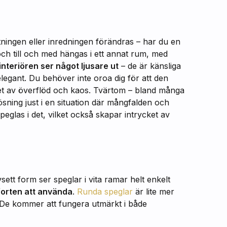
tningen eller inredningen förändras – har du en
och till och med hängas i ett annat rum, med
interiören ser något ljusare ut
– de är känsliga
elegant. Du behöver inte oroa dig för att den
ket av överflöd och kaos. Tvärtom – bland många
ösning just i en situation där mångfalden och
eglas i det, vilket också skapar intrycket av
vsett form ser speglar i vita ramar helt enkelt
forten att använda
.
Runda speglar
är lite mer
a. De kommer att fungera utmärkt i både