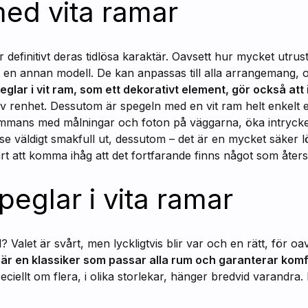
ed vita ramar
 definitivt deras tidlösa karaktär. Oavsett hur mycket utrus
t en annan modell. De kan anpassas till alla arrangemang, 
eglar i vit ram, som ett dekorativt element, gör också att 
k av renhet. Dessutom är spegeln med en vit ram helt enkelt 
lsammans med målningar och foton på väggarna, öka intryc
se väldigt smakfull ut, dessutom – det är en mycket säker l
ärt att komma ihåg att det fortfarande finns något som återsp
peglar i vita ramar
? Valet är svårt, men lyckligtvis blir var och en rätt, för oa
r är en klassiker som passar alla rum och garanterar kom
peciellt om flera, i olika storlekar, hänger bredvid varandr