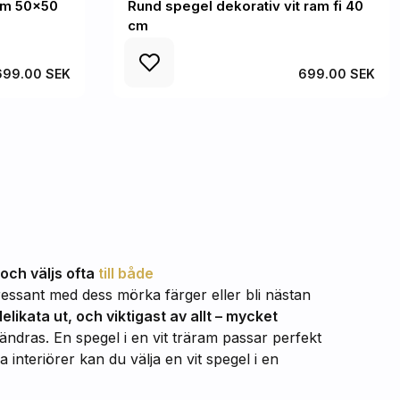
ram 50x50
Rund spegel dekorativ vit ram fi 40
cm
699.00 SEK
699.00 SEK
 och väljs ofta
till både
essant med dess mörka färger eller bli nästan
delikata ut, och viktigast av allt – mycket
ändras. En spegel i en vit träram passar perfekt
 interiörer kan du välja en vit spegel i en