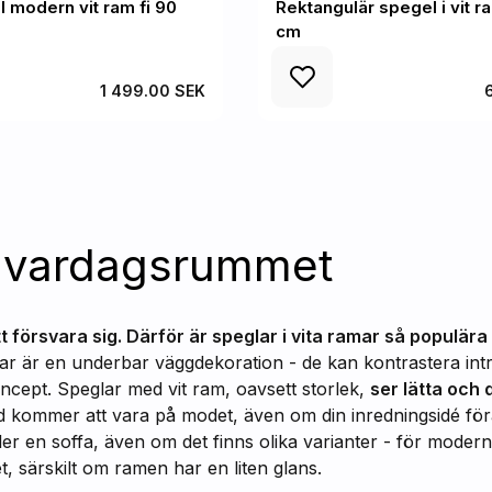
 modern vit ram fi 90
Rektangulär spegel i vit 
cm
1 499.00 SEK
ör vardagsrummet
tt försvara sig. Därför är speglar i vita ramar så populära
r är en underbar väggdekoration - de kan kontrastera intr
koncept. Speglar med vit ram, oavsett storlek,
ser lätta och 
ltid kommer att vara på modet, även om din inredningsidé för
ler en soffa, även om det finns olika varianter - för moderna
, särskilt om ramen har en liten glans.