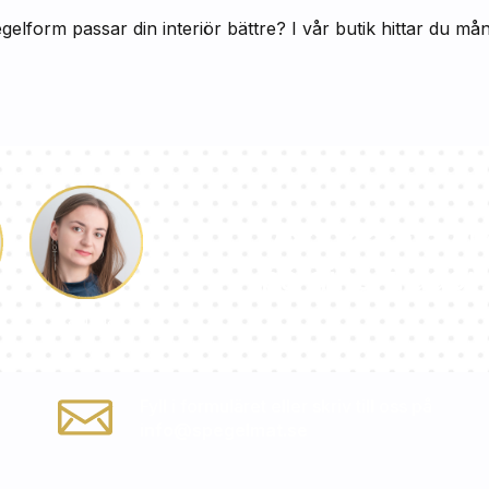
egelform passar din interiör bättre? I vår butik hittar du må
Vårt team av k
på dina frågor!
Paulina
Fyll i formuläret eller skriv till oss på
info@spegelmat.se