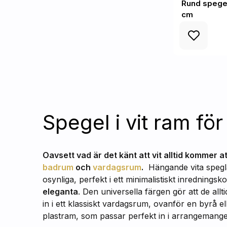
Rund spegel
cm
Spegel i vit ram f
Oavsett vad är det känt att vit alltid kommer a
badrum
och
vardagsrum
.
Hängande vita spegla
osynliga, perfekt i ett minimalistiskt inrednings
eleganta
. Den universella färgen gör att de al
in i ett klassiskt vardagsrum, ovanför en byrå el
plastram, som passar perfekt in i arrangemanget