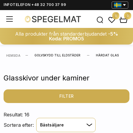
INFOTELEFON +48 32 700 37 99
0
0
Alla produkter från standarderbjudandet
-5%
Koda: PROMO5
GOLVSKYDD TILL ELDSTÄDER
HÄRDAT GLAS
HEMSIDA
Glasskivor under kaminer
FILTER
Resultat: 16
Sortera efter:
Bästsäljare