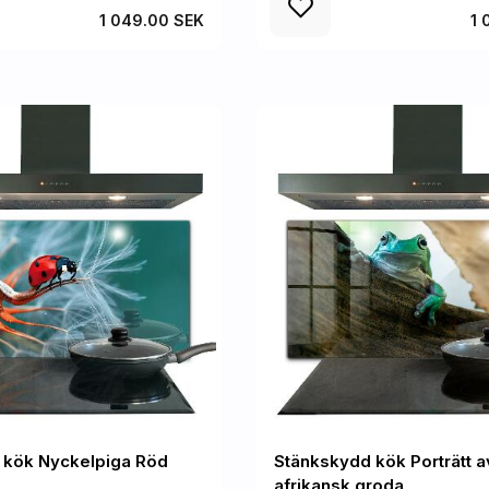
1 049.00 SEK
1 
 kök Nyckelpiga Röd
Stänkskydd kök Porträtt a
afrikansk groda