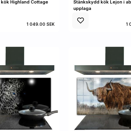
 kök Highland Cottage
Stänkskydd kök Lejon i ab
upplaga
1 049.00 SEK
1 