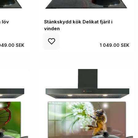
 löv
Stänkskydd kök Delikat fjäril i
vinden
049.00 SEK
1 049.00 SEK