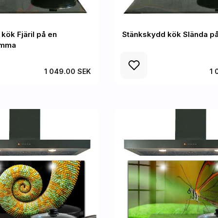
kök Fjäril på en
Stänkskydd kök Slända på
omma
1 049.00 SEK
1 