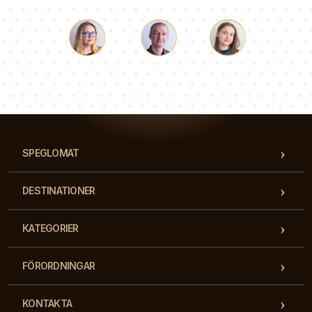
Luke
Paulina
Dorothy
Vårt team av konsulter svarar på dina frågor!
SPEGLOMAT
DESTINATIONER
KATEGORIER
FÖRORDNINGAR
KONTAKTA