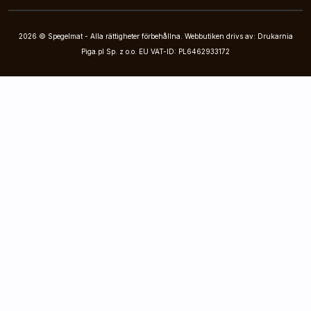
2026 © Spegelmat - Alla rättigheter förbehållna. Webbutiken drivs av: Drukarnia
Piga.pl Sp. z o.o. EU VAT-ID: PL6462933172