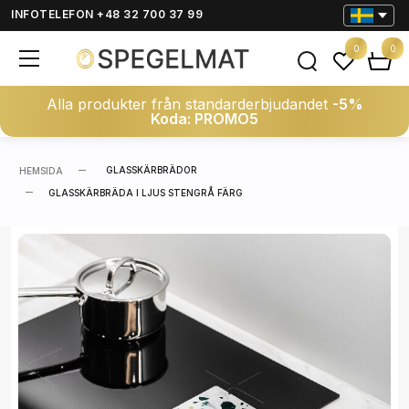
INFOTELEFON +48 32 700 37 99
0
0
Alla produkter från standarderbjudandet
-5%
Koda: PROMO5
GLASSKÄRBRÄDOR
HEMSIDA
GLASSKÄRBRÄDA I LJUS STENGRÅ FÄRG