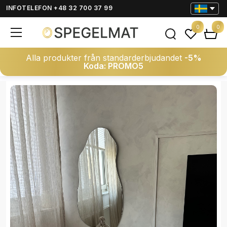
INFOTELEFON +48 32 700 37 99
0
0
Alla produkter från standarderbjudandet
-5%
Koda: PROMO5