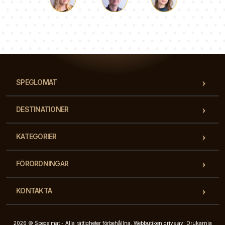
Luke
Paulina
Dorothy
Vårt team av konsulter svarar på dina frågor!
SPEGLOMAT
DESTINATIONER
KATEGORIER
FÖRORDNINGAR
KONTAKTA
2026 © Spegelmat - Alla rättigheter förbehållna. Webbutiken drivs av: Drukarnia