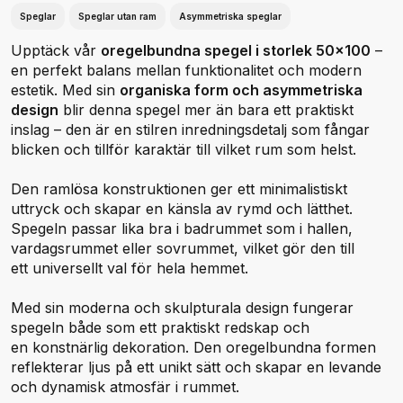
Speglar
Speglar utan ram
Asymmetriska speglar
Upptäck vår
oregelbundna spegel i storlek 50x100
–
en perfekt balans mellan funktionalitet och modern
estetik. Med sin
organiska form och asymmetriska
design
blir denna spegel mer än bara ett praktiskt
inslag – den är en stilren inredningsdetalj som fångar
blicken och tillför karaktär till vilket rum som helst.
Den ramlösa konstruktionen ger ett minimalistiskt
uttryck och skapar en känsla av rymd och lätthet.
Spegeln passar lika bra i badrummet som i hallen,
vardagsrummet eller sovrummet, vilket gör den till
ett universellt val för hela hemmet.
Med sin moderna och skulpturala design fungerar
spegeln både som ett praktiskt redskap och
en konstnärlig dekoration. Den oregelbundna formen
reflekterar ljus på ett unikt sätt och skapar en levande
och dynamisk atmosfär i rummet.