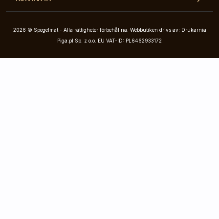
2026 © Spegelmat - Alla rättigheter förbehållna. Webbutiken drivs av: Drukarnia
Piga.pl Sp. z o.o. EU VAT-ID: PL6462933172