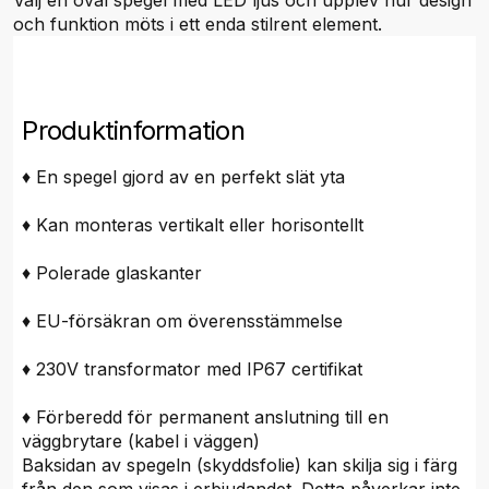
Välj en oval spegel med LED ljus och upplev hur design
och funktion möts i ett enda stilrent element.
Produktinformation
♦ En spegel gjord av en perfekt slät yta
♦ Kan monteras vertikalt eller horisontellt
♦ Polerade glaskanter
♦ EU-försäkran om överensstämmelse
♦ 230V transformator med IP67 certifikat
♦ Förberedd för permanent anslutning till en
väggbrytare (kabel i väggen)
Baksidan av spegeln (skyddsfolie) kan skilja sig i färg