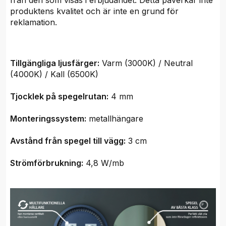
från den som visas i erbjudandet. Detta påverkar inte
produktens kvalitet och är inte en grund för
reklamation.
Tillgängliga ljusfärger:
Varm (3000K) / Neutral
(4000K) / Kall (6500K)
Tjocklek på spegelrutan:
4 mm
Monteringssystem:
metallhängare
Avstånd från spegel till vägg:
3 cm
Strömförbrukning:
4,8 W/mb