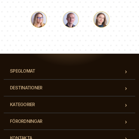
Luke
Paulina
Dorothy
Vårt team av konsulter svarar på dina frågor!
SPEGLOMAT
DESTINATIONER
KATEGORIER
FÖRORDNINGAR
KONTAKTA