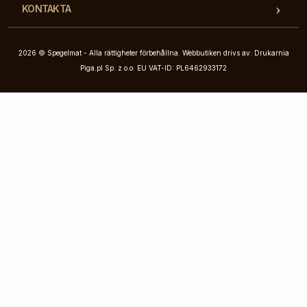
KONTAKTA
2026 © Spegelmat - Alla rättigheter förbehållna. Webbutiken drivs av: Drukarnia
Piga.pl Sp. z o.o. EU VAT-ID: PL6462933172