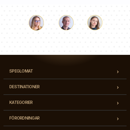
Luke
Paulina
Dorothy
Vårt team av konsulter svarar på dina frågor!
SPEGLOMAT
DESTINATIONER
KATEGORIER
FÖRORDNINGAR