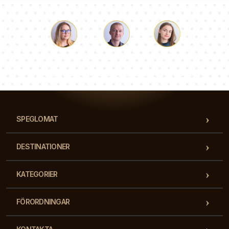
Luke
Paulina
Dorothy
Vårt team av konsulter svarar på dina frågor!
SPEGLOMAT
DESTINATIONER
KATEGORIER
FÖRORDNINGAR