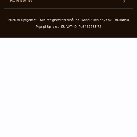
KONTAKTA
2026 © Spegelmat - Alla rättigheter förbehållna. Webbutiken drivs av: Drukarnia
Piga.pl Sp. z o.o. EU VAT-ID: PL6462933172