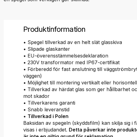
Produktinformation
• Spegel tillverkad av en helt slät glasskiva
• Slipade glaskanter
• EU-överensstämmelsesdeklaration
• 230V transformator med IP67-certifikat
• Förberedd för fast anslutning till väggströmbryt
väggen)
• Möjlighet till montering vertikalt eller horisontell
• Tillverkad av härdat glas som ger hållbarhet o
mot skador
• Tillverkarens garanti
• Snabb leveranstid
•
Tillverkad i Polen
Baksidan av spegeln (skyddsfilm) kan skilja sig i
visas i erbjudandet.
Detta påverkar inte produkt
är inte en giltig grund för reklamation.