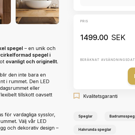
PRIS
1499.00
SEK
kel spegel
– en unik och
cirkelformad spegel i
BERÄKNAT AVSÄNDNINGSDA
got
ovanligt och originellt
.
lir den inte bara en
ment i rummet. Den LED
rdagsrummet eller
xibelt tillskott oavsett
Kvalitetsgaranti
s för vardagliga sysslor,
Speglar
Badrumsspegl
rummet. Välj vår LED
ygg och dekorativ design –
Halvrunda speglar