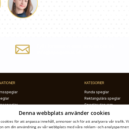
Vårt team av k
på dina frågor!
Paulina
Fyll i formuläret eller skriv till oss på
info@spegelmat.se
NATIONER
KATEGORIER
msspeglar
Runda speglar
peglar
Rektangulära speglar
msspeglar
Speglar utan ram
ar till vardagsrummet
Speglar med svart ram
Denna webbplats använder cookies
Speglar med vit ram
cookies för att anpassa innehåll, annonser och för att analysera vår trafik. V
Speglar med LED belysni
on om din användning av vår webbplats med våra reklam- och analyspartner