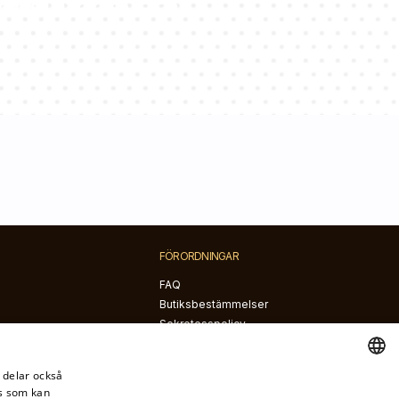
onsulter svarar
FÖRORDNINGAR
FAQ
Butiksbestämmelser
Sekretesspolicy
Klagomål och returer
Ångerrätt
i delar också
ng
s som kan
SWEDISH