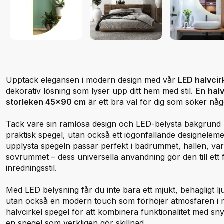
Upptäck elegansen i modern design med vår
LED halvcir
dekorativ lösning som lyser upp ditt hem med stil. En
halv
storleken 45x90 cm
är ett bra val för dig som söker nå
Tack vare sin ramlösa design och LED-belysta bakgrund b
praktisk spegel, utan också ett iögonfallande designele
upplysta spegeln passar perfekt i badrummet, hallen, va
sovrummet – dess universella användning gör den till ett fle
inredningsstil.
Med LED belysning får du inte bara ett mjukt, behagligt lju
utan också en modern touch som förhöjer atmosfären i 
halvcirkel spegel för att kombinera funktionalitet med sn
en spegel som verkligen gör skillnad.