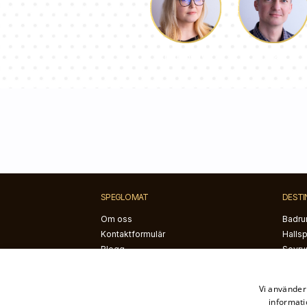
Luke
Dorothy
SPEGLOMAT
DESTI
Om oss
Badru
Kontaktformulär
Halls
Blogg
Sovru
Instruktioner
Spegl
Vi använder 
informati