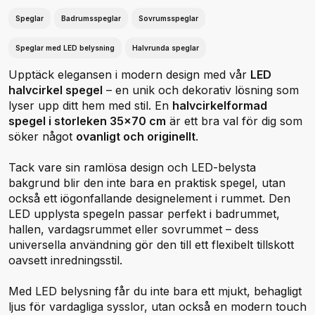
Speglar
Badrumsspeglar
Sovrumsspeglar
Speglar med LED belysning
Halvrunda speglar
Upptäck elegansen i modern design med vår
LED
halvcirkel spegel
– en unik och dekorativ lösning som
lyser upp ditt hem med stil. En
halvcirkelformad
spegel i storleken 35x70 cm
är ett bra val för dig som
söker något
ovanligt och originellt
.
Tack vare sin ramlösa design och LED-belysta
bakgrund blir den inte bara en praktisk spegel, utan
också ett iögonfallande designelement i rummet. Den
LED upplysta spegeln passar perfekt i badrummet,
hallen, vardagsrummet eller sovrummet – dess
universella användning gör den till ett flexibelt tillskott
oavsett inredningsstil.
Med LED belysning får du inte bara ett mjukt, behagligt
ljus för vardagliga sysslor, utan också en modern touch