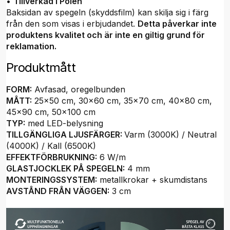
•
Tillverkad i Polen
Baksidan av spegeln (skyddsfilm) kan skilja sig i färg
från den som visas i erbjudandet.
Detta påverkar inte
produktens kvalitet och är inte en giltig grund för
reklamation.
Produktmått
FORM:
Avfasad, oregelbunden
MÅTT:
25x50 cm, 30x60 cm, 35x70 cm, 40x80 cm,
45x90 cm, 50x100 cm
TYP:
med LED-belysning
TILLGÄNGLIGA LJUSFÄRGER:
Varm (3000K) / Neutral
(4000K) / Kall (6500K)
EFFEKTFÖRBRUKNING:
6 W/m
GLASTJOCKLEK PÅ SPEGELN:
4 mm
MONTERINGSSYSTEM:
metallkrokar + skumdistans
AVSTÅND FRÅN VÄGGEN:
3 cm