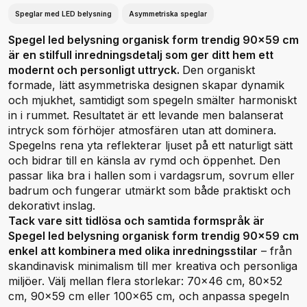
Speglar med LED belysning
Asymmetriska speglar
Spegel led belysning organisk form trendig 90x59 cm
är en stilfull inredningsdetalj som ger ditt hem ett
modernt och personligt uttryck.
Den organiskt
formade, lätt asymmetriska designen skapar dynamik
och mjukhet, samtidigt som spegeln smälter harmoniskt
in i rummet. Resultatet är ett levande men balanserat
intryck som förhöjer atmosfären utan att dominera.
Spegelns rena yta reflekterar ljuset på ett naturligt sätt
och bidrar till en känsla av rymd och öppenhet. Den
passar lika bra i hallen som i vardagsrum, sovrum eller
badrum och fungerar utmärkt som både praktiskt och
dekorativt inslag.
Tack vare sitt tidlösa och samtida formspråk är
Spegel led belysning organisk form trendig 90x59 cm
enkel att kombinera med olika inredningsstilar
– från
skandinavisk minimalism till mer kreativa och personliga
miljöer. Välj mellan flera storlekar: 70x46 cm, 80x52
cm, 90x59 cm eller 100x65 cm, och anpassa spegeln