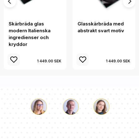
Skärbräda glas
Glasskärbräda med
modern Italienska
abstrakt svart motiv
ingredienser och
kryddor
1 449.00 SEK
1 449.00 SEK
Luke
Paulina
Dorothy
Vårt team av konsulter svarar på dina frågor!