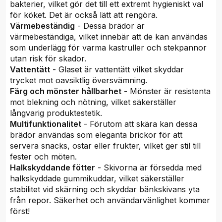
bakterier, vilket gör det till ett extremt hygieniskt val
för köket. Det är också lätt att rengöra.
Värmebeständig
- Dessa brädor är
värmebeständiga, vilket innebär att de kan användas
som underlägg för varma kastruller och stekpannor
utan risk för skador.
Vattentätt
- Glaset är vattentätt vilket skyddar
trycket mot oavsiktlig översvämning.
Färg och mönster hållbarhet
- Mönster är resistenta
mot blekning och nötning, vilket säkerställer
långvarig produktestetik.
Multifunktionalitet
- Förutom att skära kan dessa
brädor användas som eleganta brickor för att
servera snacks, ostar eller frukter, vilket ger stil till
fester och möten.
Halkskyddande fötter
- Skivorna är försedda med
halkskyddade gummikuddar, vilket säkerställer
stabilitet vid skärning och skyddar bänkskivans yta
från repor. Säkerhet och användarvänlighet kommer
först!