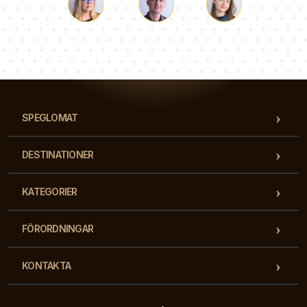
Luke
Paulina
Dorothy
Vårt team av konsulter svarar på dina frågor!
SPEGLOMAT
DESTINATIONER
KATEGORIER
FÖRORDNINGAR
KONTAKTA