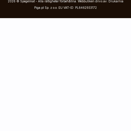
2026 © Spegelmat - Alla rättigheter förbehållna. Webbutiken drivs av: Drukarnia
Piga.pl Sp. z o.o. EU VAT-ID: PL6462933172