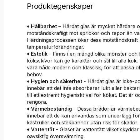
Produktegenskaper
♦
Hållbarhet
– Härdat glas är mycket hårdare 
motståndskraftigt mot sprickor och repor än van
Härdningsprocessen ökar dess motståndskraft 
temperaturförändringar.
♦
Estetik
- Finns i en mängd olika mönster och 
köksskivor kan ge karaktär och stil till alla kök
vara både modern och klassisk, för att passa o
behov.
♦
Hygien och säkerhet
- Härdat glas är icke-por
innebär att det inte absorberar lukt eller bakteri
till ett extremt hygieniskt val för köket. Det är oc
rengöra.
♦
Värmebeständig
- Dessa brädor är värmebest
innebär att de kan användas som underlägg fö
kastruller och stekpannor utan risk för skador.
♦
Vattentät
- Glaset är vattentätt vilket skyddar
oavsiktlig översvämning.