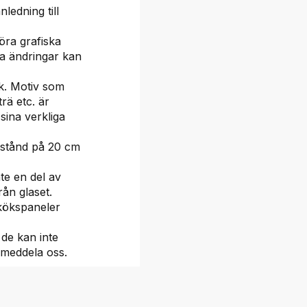
nledning till
öra grafiska
ka ändringar kan
k. Motiv som
trä etc. är
 sina verkliga
vstånd på 20 cm
nte en del av
rån glaset.
 kökspaneler
 de kan inte
 meddela oss.