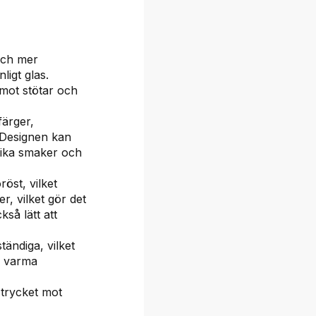
och mer
ligt glas.
mot stötar och
färger,
. Designen kan
lika smaker och
öst, vilket
er, vilket gör det
kså lätt att
ändiga, vilket
r varma
 trycket mot