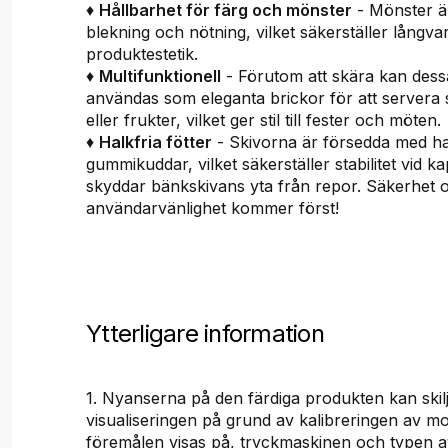
♦
Hållbarhet för färg och mönster
- Mönster är
blekning och nötning, vilket säkerställer långvar
produktestetik.
♦
Multifunktionell
- Förutom att skära kan dess
användas som eleganta brickor för att servera 
eller frukter, vilket ger stil till fester och möten.
♦
Halkfria fötter
- Skivorna är försedda med ha
gummikuddar, vilket säkerställer stabilitet vid k
skyddar bänkskivans yta från repor. Säkerhet 
användarvänlighet kommer först!
Ytterligare information
1. Nyanserna på den färdiga produkten kan skilj
visualiseringen på grund av kalibreringen av m
föremålen visas på, tryckmaskinen och typen 