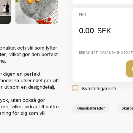
PRIS
0.00
SEK
alitet och stil som lyfter
BERÄKNAT AVSÄNDNINGSDA
ter
, vilket gör den perfekt
na.
rkligen en perfekt
 moderna utseendet gör att
er ut som en designdetalj.
Kvalitetsgaranti
ntryck, utan också gör
en, vilket bidrar till bättre
Glasskärbrädor
Skärbr
ning för dig som vill