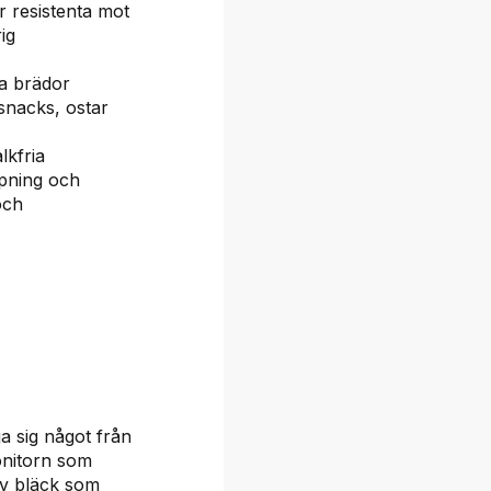
 resistenta mot
ig
a brädor
snacks, ostar
lkfria
apning och
och
a sig något från
onitorn som
av bläck som