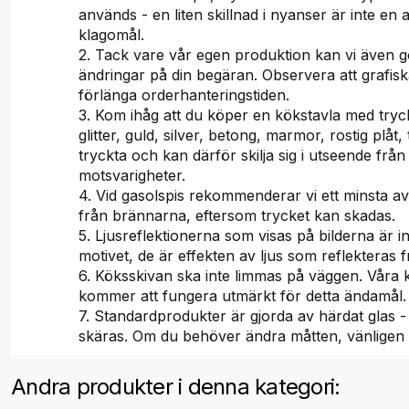
används - en liten skillnad i nyanser är inte en a
klagomål.
2. Tack vare vår egen produktion kan vi även g
ändringar på din begäran. Observera att grafis
förlänga orderhanteringstiden.
3. Kom ihåg att du köper en kökstavla med tryc
glitter, guld, silver, betong, marmor, rostig plåt, 
tryckta och kan därför skilja sig i utseende från
motsvarigheter.
4. Vid gasolspis rekommenderar vi ett minsta a
från brännarna, eftersom trycket kan skadas.
5. Ljusreflektionerna som visas på bilderna är i
motivet, de är effekten av ljus som reflekteras f
6. Köksskivan ska inte limmas på väggen. Våra
kommer att fungera utmärkt för detta ändamål.
7. Standardprodukter är gjorda av härdat glas -
skäras. Om du behöver ändra måtten, vänligen
Andra produkter i denna kategori: