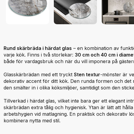
Rund skärbräda i härdat glas
– en kombination av funktion
varje kök. Finns i två storlekar:
30 cm och 40 cm i diame
både för vardagsbruk och när du vill imponera på gäster
Glasskärbrädan med ett tryckt
Sten textur
-mönster är ve
dekorativ accent för ditt kök. Den runda formen och det
den smälter in i olika köksmiljöer, samtidigt som den stick
Tillverkad i härdat glas, vilket inte bara ger ett elegant i
skärbrädan extra tålig och hygienisk. Ytan är lätt att hålla r
arbetshygien vid matlagning. En praktisk och dekorativ lös
kombinera nytta med stil.