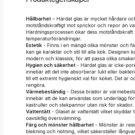
Hållbarhet
– Härdat glas är mycket hårdare o
motståndskraftigt mot sprickor och repor än van
Härdningsprocessen ökar dess motståndskraft 
temperaturförändringar.
Estetik
- Finns i en mängd olika mönster och fä
kan ge karaktär och stil till alla kök. Designen 
modern och klassisk, för att passa olika smake
Hygien och säkerhet
- Härdat glas är icke-porö
innebär att det inte absorberar lukt eller bakteri
till ett extremt hygieniskt val för köket. Det är oc
rengöra.
Värmebeständig
- Dessa brädor är värmebestän
innebär att de kan användas som underlägg fö
kastruller och stekpannor utan risk för skador.
Vattentätt
- Glaset är vattentätt vilket skyddar 
oavsiktlig översvämning.
Färg och mönster hållbarhet
- Mönster är resi
blekning och nötning, vilket säkerställer långvar