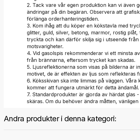
2. Tack vare vår egen produktion kan vi även g
ändringar på din begäran. Observera att grafis
förlänga orderhanteringstiden.
3. Kom ihåg att du köper en kökstavla med tryc
glitter, guld, silver, betong, marmor, rostig plåt, 
tryckta och kan därför skilja sig i utseende från
motsvarigheter.
4. Vid gasolspis rekommenderar vi ett minsta a
från brännarna, eftersom trycket kan skadas.
5. Ljusreflektionerna som visas på bilderna är i
motivet, de är effekten av ljus som reflekteras f
6. Köksskivan ska inte limmas på väggen. Våra
kommer att fungera utmärkt för detta ändamål.
7. Standardprodukter är gjorda av härdat glas -
skäras. Om du behöver ändra måtten, vänligen
Andra produkter i denna kategori: