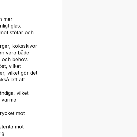
ch mer
ligt glas.
mot stötar och
rger, köksskivor
kan vara både
r och behov.
st, vilket
er, vilket gör det
kså lätt att
diga, vilket
r varma
trycket mot
stenta mot
ig