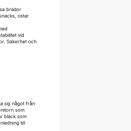
ssa brädor
snacks, ostar
 med
abilitet vid
or. Säkerhet och
a sig något från
onitorn som
av bläck som
nledning till