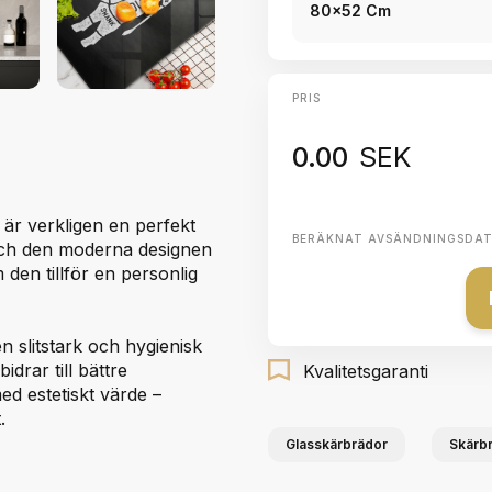
80x52 Cm
PRIS
0.00
SEK
är verkligen en perfekt
BERÄKNAT AVSÄNDNINGSDA
 och den moderna designen
m den tillför en personlig
n slitstark och hygienisk
drar till bättre
Kvalitetsgaranti
ed estetiskt värde –
.
Glasskärbrädor
Skärbr