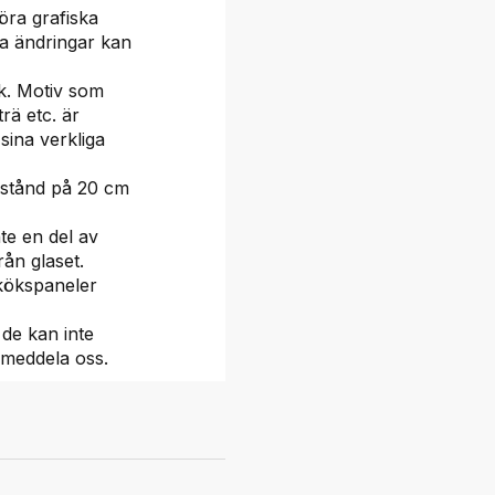
öra grafiska
ka ändringar kan
k. Motiv som
trä etc. är
 sina verkliga
vstånd på 20 cm
nte en del av
rån glaset.
 kökspaneler
 de kan inte
 meddela oss.