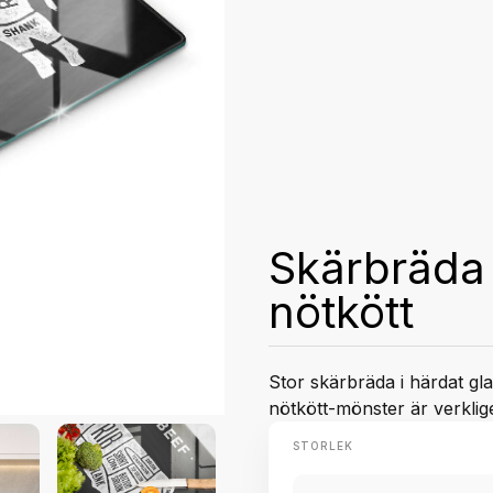
Skärbräda 
nötkött
Stor skärbräda i härdat g
nötkött-mönster är verklige
STORLEK