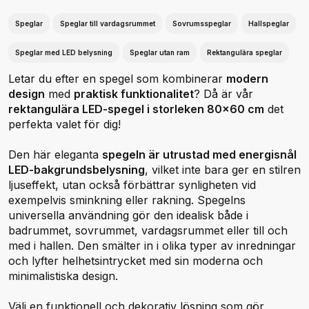
Speglar
Speglar till vardagsrummet
Sovrumsspeglar
Hallspeglar
Speglar med LED belysning
Speglar utan ram
Rektangulära speglar
Letar du efter en spegel som kombinerar
modern
design
med
praktisk funktionalitet
? Då är vår
rektangulära LED-spegel i storleken 80x60 cm
det
perfekta valet för dig!
Den här eleganta
spegeln är utrustad med energisnål
LED-bakgrundsbelysning
, vilket inte bara ger en stilren
ljuseffekt, utan också förbättrar synligheten vid
exempelvis sminkning eller rakning. Spegelns
universella användning gör den idealisk både i
badrummet, sovrummet, vardagsrummet eller till och
med i hallen. Den smälter in i olika typer av inredningar
och lyfter helhetsintrycket med sin moderna och
minimalistiska design.
Välj en funktionell och dekorativ lösning som gör