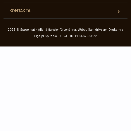
KONTAKTA
2026 © Spegelmat - Alla rättigheter förbehållna. Webbutiken drivs av: Drukarnia
Piga.pl Sp. z o.o. EU VAT-ID: PL6462933172