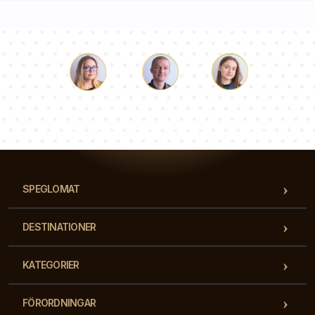
Luke
Paulina
Dorothy
Vårt team av konsulter svarar på dina frågor!
SPEGLOMAT
DESTINATIONER
KATEGORIER
FÖRORDNINGAR