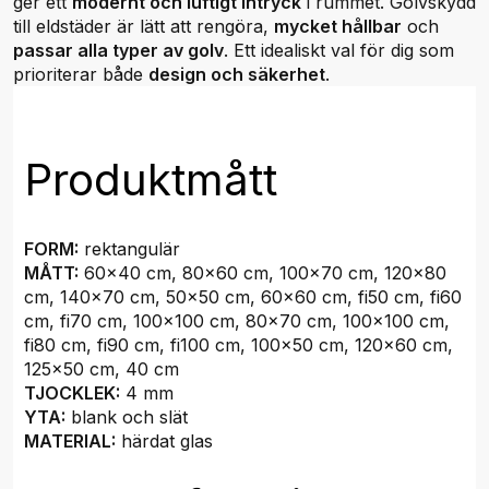
ger ett
modernt och luftigt intryck
i rummet. Golvskydd
till eldstäder är lätt att rengöra,
mycket hållbar
och
passar alla typer av golv
. Ett idealiskt val för dig som
prioriterar både
design och säkerhet
.
Produktmått
FORM:
rektangulär
MÅTT:
60x40 cm, 80x60 cm, 100x70 cm, 120x80
cm, 140x70 cm, 50x50 cm, 60x60 cm, fi50 cm, fi60
cm, fi70 cm, 100x100 cm, 80x70 cm, 100x100 cm,
fi80 cm, fi90 cm, fi100 cm, 100x50 cm, 120x60 cm,
125x50 cm, 40 cm
TJOCKLEK:
4 mm
YTA:
blank och slät
MATERIAL:
härdat glas