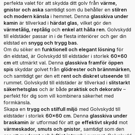
perfekta valet för att skydda ditt golv från
värme,
gnistor och aska
samtidigt som du behåller en
stilren
och modern känsla
i hemmet. Denna
glasskiva under
kamin
är tillverkad i
härdat glas
, vilket gör den
värmetålig, reptålig
och
enkel att hålla ren
. Golvskydd
till eldstäder passar in i de flesta interiörer och ger din
eldstad en
snygg och trygg bas
.
Om du söker en
funktionell och elegant lösning
för
din eldstad, är Golvskydd till eldstäder i storlek
60x60
cm
ett utmärkt val. Denna
glasskiva framför öppen
spis
skyddar golvet från
glödrester och brännmärken
,
och samtidigt ger den ett
rent och diskret utseende
till
rummet. Golvskydd till eldstäder är tillverkad i
slitstarkt
säkerhetsglas
och är både
praktisk och dekorativ
–
perfekt för dig som vill kombinera säkerhet med
formkänsla.
Skapa en
trygg och stilfull miljö
med Golvskydd till
eldstäder i storlek
60x60 cm
. Denna
glasskiva under
braskamin
är utformad för att ge
effektivt skydd
mot
värmeskador, smuts och gnistor
, samtidigt som den