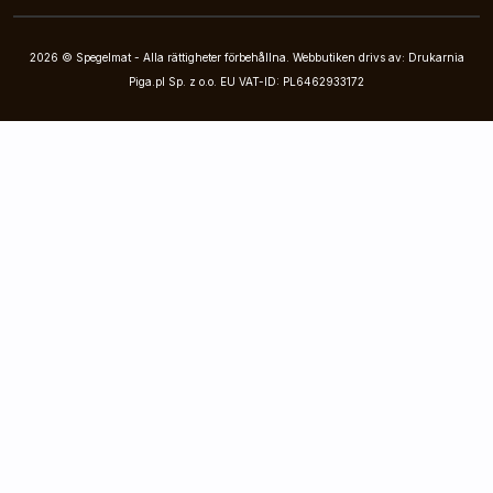
2026 © Spegelmat - Alla rättigheter förbehållna. Webbutiken drivs av: Drukarnia
Piga.pl Sp. z o.o. EU VAT-ID: PL6462933172