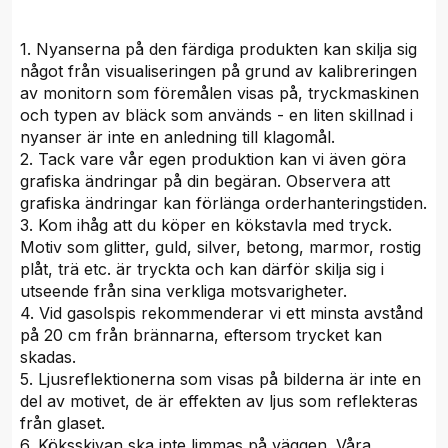
1. Nyanserna på den färdiga produkten kan skilja sig
något från visualiseringen på grund av kalibreringen
av monitorn som föremålen visas på, tryckmaskinen
och typen av bläck som används - en liten skillnad i
nyanser är inte en anledning till klagomål.
2. Tack vare vår egen produktion kan vi även göra
grafiska ändringar på din begäran. Observera att
grafiska ändringar kan förlänga orderhanteringstiden.
3. Kom ihåg att du köper en kökstavla med tryck.
Motiv som glitter, guld, silver, betong, marmor, rostig
plåt, trä etc. är tryckta och kan därför skilja sig i
utseende från sina verkliga motsvarigheter.
4. Vid gasolspis rekommenderar vi ett minsta avstånd
på 20 cm från brännarna, eftersom trycket kan
skadas.
5. Ljusreflektionerna som visas på bilderna är inte en
del av motivet, de är effekten av ljus som reflekteras
från glaset.
6. Köksskivan ska inte limmas på väggen. Våra