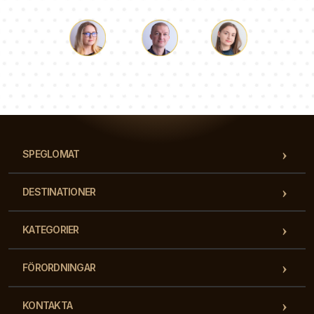
Luke
Paulina
Dorothy
Vårt team av konsulter svarar på dina frågor!
SPEGLOMAT
DESTINATIONER
KATEGORIER
FÖRORDNINGAR
KONTAKTA