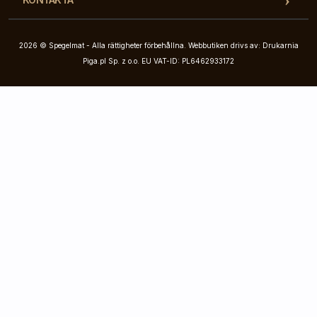
2026 © Spegelmat - Alla rättigheter förbehållna. Webbutiken drivs av: Drukarnia
Piga.pl Sp. z o.o. EU VAT-ID: PL6462933172