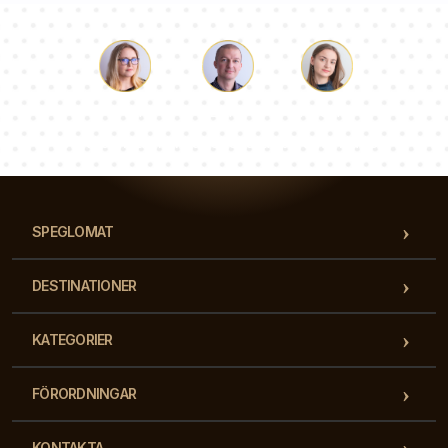
Luke
Paulina
Dorothy
Vårt team av konsulter svarar på dina frågor!
SPEGLOMAT
DESTINATIONER
KATEGORIER
FÖRORDNINGAR
KONTAKTA