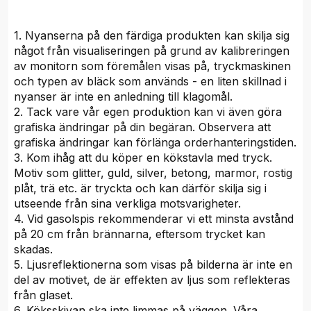
1. Nyanserna på den färdiga produkten kan skilja sig
något från visualiseringen på grund av kalibreringen
av monitorn som föremålen visas på, tryckmaskinen
och typen av bläck som används - en liten skillnad i
nyanser är inte en anledning till klagomål.
2. Tack vare vår egen produktion kan vi även göra
grafiska ändringar på din begäran. Observera att
grafiska ändringar kan förlänga orderhanteringstiden.
3. Kom ihåg att du köper en kökstavla med tryck.
Motiv som glitter, guld, silver, betong, marmor, rostig
plåt, trä etc. är tryckta och kan därför skilja sig i
utseende från sina verkliga motsvarigheter.
4. Vid gasolspis rekommenderar vi ett minsta avstånd
på 20 cm från brännarna, eftersom trycket kan
skadas.
5. Ljusreflektionerna som visas på bilderna är inte en
del av motivet, de är effekten av ljus som reflekteras
från glaset.
6. Köksskivan ska inte limmas på väggen. Våra