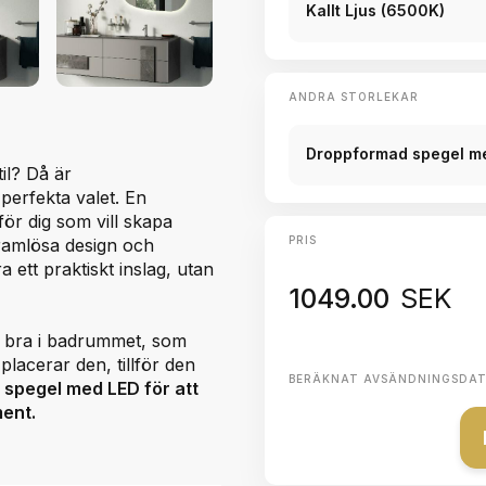
Kallt Ljus (6500K)
ANDRA STORLEKAR
Droppformad spegel m
il? Då är
perfekta valet. En
ör dig som vill skapa
PRIS
 ramlösa design och
 ett praktiskt inslag, utan
1049.00
SEK
a bra i badrummet, som
lacerar den, tillför den
BERÄKNAT AVSÄNDNINGSDA
spegel med LED för att
ment.