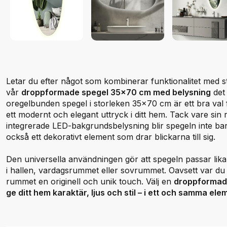
Letar du efter något som kombinerar funktionalitet med st
vår
droppformade spegel 35x70 cm med belysning
det 
oregelbunden spegel i storleken 35x70 cm är ett bra val f
ett modernt och elegant uttryck i ditt hem. Tack vare sin
integrerade LED-bakgrundsbelysning blir spegeln inte bara
också ett dekorativt element som drar blickarna till sig.
Den universella användningen gör att spegeln passar lik
i hallen, vardagsrummet eller sovrummet. Oavsett var du p
rummet en originell och unik touch. Välj en
droppformad 
ge ditt hem karaktär, ljus och stil – i ett och samma ele