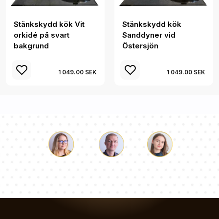
Stänkskydd kök Vit
Stänkskydd kök
orkidé på svart
Sanddyner vid
bakgrund
Östersjön
1 049.00 SEK
1 049.00 SEK
Luke
Paulina
Dorothy
Vårt team av konsulter svarar på dina frågor!