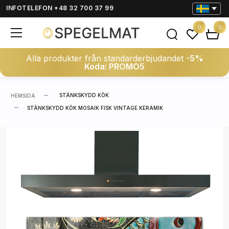
INFOTELEFON +48 32 700 37 99
0
0
Alla produkter från standarderbjudandet
-5%
Koda: PROMO5
STÄNKSKYDD KÖK
HEMSIDA
STÄNKSKYDD KÖK MOSAIK FISK VINTAGE KERAMIK