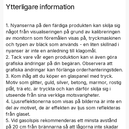
Ytterligare information
1. Nyanserna på den färdiga produkten kan skilja sig
något från visualiseringen på grund av kalibreringen
av monitorn som föremålen visas på, tryckmaskinen
och typen av bläck som används - en liten skillnad i
nyanser är inte en anledning till klagomål.
2. Tack vare vår egen produktion kan vi även göra
grafiska ändringar på din begäran. Observera att
grafiska ändringar kan förlänga orderhanteringstiden.
3. Kom ihåg att du köper en glaspanel med tryck.
Motiv som glitter, guld, silver, betong, marmor, rostig
plåt, trä etc. är tryckta och kan därför skilja sig i
utseende från sina verkliga motsvarigheter.
4. Ljusreflektionerna som visas på bilderna är inte en
del av motivet, de är effekten av ljus som reflekteras
från glaset.
5. Vid gasolspis rekommenderas ett minsta avstånd
på 20 cm från brännarna så att lågorna inte skadar