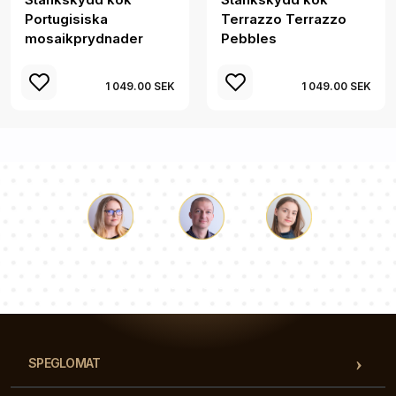
Portugisiska
Terrazzo Terrazzo
mosaikprydnader
Pebbles
1 049.00 SEK
1 049.00 SEK
Luke
Paulina
Dorothy
Vårt team av konsulter svarar på dina frågor!
SPEGLOMAT