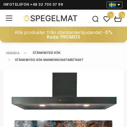
INFOTELEFON +48 32 700 37 99
0
0
Alla produkter från standarderbjudandet
-5%
Koda: PROMO5
STÄNKSKYDD KÖK
HEMSIDA
STÄNKSKYDD KÖK MARMORKONSTABSTRAKT