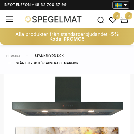
INFOTELEFON +48 32 700 37 99
0
0
Alla produkter från standarderbjudandet
-5%
Koda: PROMO5
STÄNKSKYDD KÖK
HEMSIDA
STÄNKSKYDD KÖK ABSTRAKT MARMOR