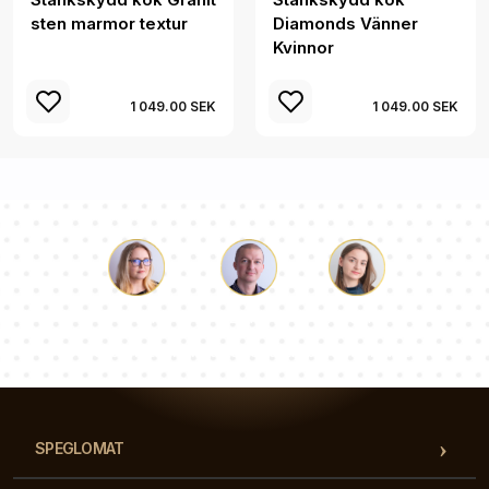
sten marmor textur
Diamonds Vänner
Kvinnor
1 049.00 SEK
1 049.00 SEK
Luke
Paulina
Dorothy
Vårt team av konsulter svarar på dina frågor!
SPEGLOMAT