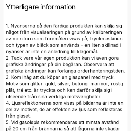
Ytterligare information
1. Nyanserna på den färdiga produkten kan skilja sig
något från visualiseringen på grund av kalibreringen
av monitorn som föremålen visas på, tryckmaskinen
och typen av bläck som används - en liten skillnad i
nyanser är inte en anledning till klagomål.
2. Tack vare vår egen produktion kan vi även göra
grafiska ändringar på din begäran. Observera att
grafiska ändringar kan förlänga orderhanteringstiden.
3. Kom ihåg att du köper en glaspanel med tryck.
Motiv som glitter, guld, silver, betong, marmor, rostig
plåt, trä etc. är tryckta och kan därför skilja sig i
utseende från sina verkliga motsvarigheter.
4. Ljusreflektionerna som visas på bilderna är inte en
del av motivet, de är effekten av ljus som reflekteras
från glaset.
5. Vid gasolspis rekommenderas ett minsta avstånd
på 20 cm från brännarna så att lågorna inte skadar