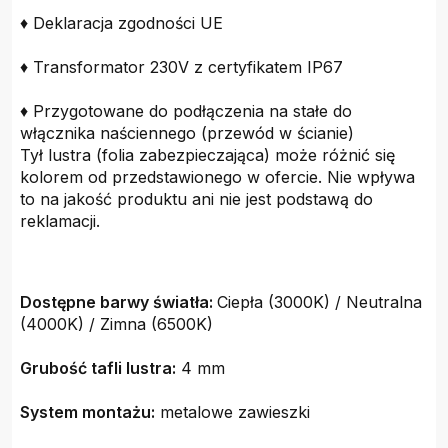
♦ Deklaracja zgodności UE
♦ Transformator 230V z certyfikatem IP67
♦ Przygotowane do podłączenia na stałe do
włącznika naściennego (przewód w ścianie)
Tył lustra (folia zabezpieczająca) może różnić się
kolorem od przedstawionego w ofercie. Nie wpływa
to na jakość produktu ani nie jest podstawą do
reklamacji.
Dostępne barwy światła:
Ciepła (3000K) / Neutralna
(4000K) / Zimna (6500K)
Grubość tafli lustra:
4 mm
System montażu:
metalowe zawieszki