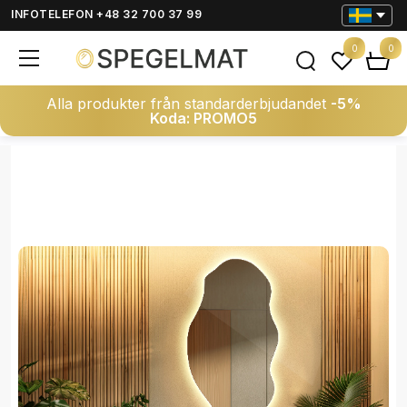
INFOTELEFON +48 32 700 37 99
0
0
Alla produkter från standarderbjudandet
-5%
Koda: PROMO5