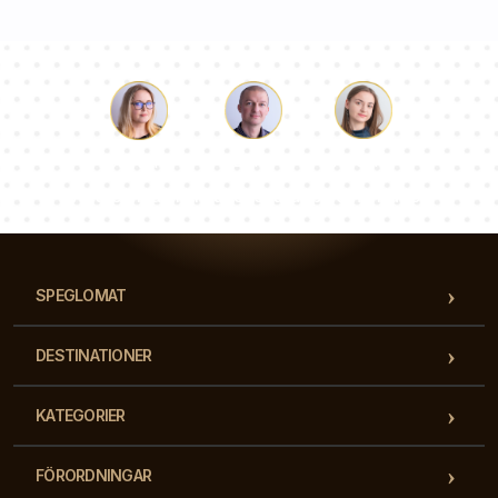
Luke
Paulina
Dorothy
Vårt team av konsulter svarar på dina frågor!
SPEGLOMAT
DESTINATIONER
KATEGORIER
FÖRORDNINGAR