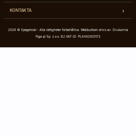
KONTAKTA
2026 © Spegelmat - Alla rättigheter förbehållna. Webbutiken drivs av: Drukarnia
Piga.pl Sp. z o.o. EU VAT-ID: PL6462933172