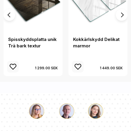
Spisskyddsplatta unik
Kokkärlskydd Delikat
Trä bark textur
marmor
1 299.00 SEK
1 449.00 SEK
Luke
Paulina
Dorothy