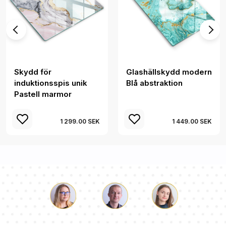
Skydd för
Glashällskydd modern
induktionsspis unik
Blå abstraktion
Pastell marmor
1 299.00 SEK
1 449.00 SEK
Luke
Paulina
Dorothy