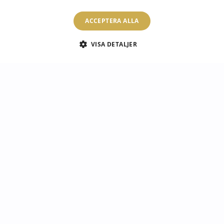
Läs mer
ACCEPTERA ALLA
VISA DETALJER
Spisskyddsplatta
Skydd för
elegant Guld textur
induktionsspis elegant
bakgrund
Marinblå färg
1 449.00 SEK
1 449.00 SEK