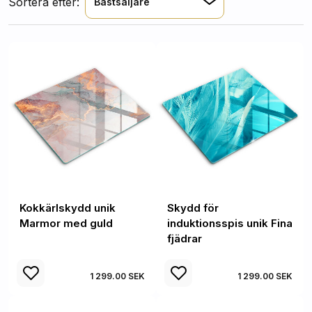
Sortera efter:
Bästsäljare
Kokkärlskydd unik
Skydd för
Marmor med guld
induktionsspis unik Fina
fjädrar
1 299.00 SEK
1 299.00 SEK