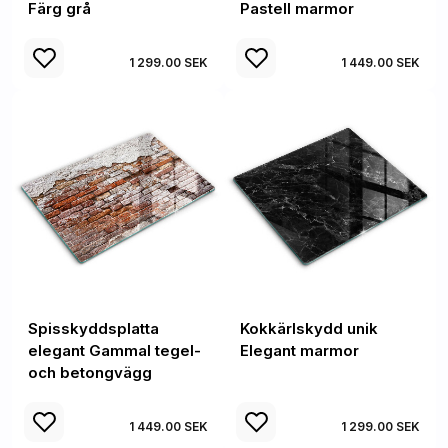
Färg grå
Pastell marmor
1 299.00 SEK
1 449.00 SEK
Spisskyddsplatta
Kokkärlskydd unik
elegant Gammal tegel-
Elegant marmor
och betongvägg
1 449.00 SEK
1 299.00 SEK