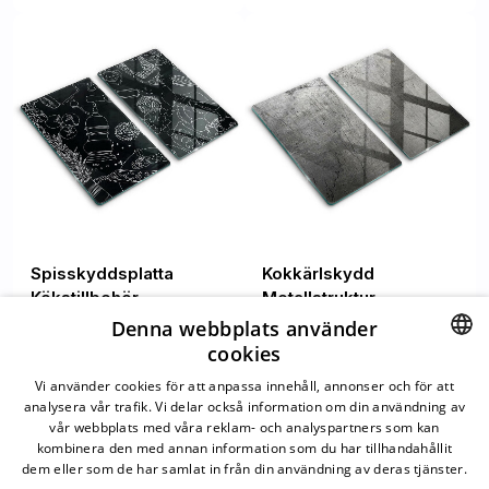
Spisskyddsplatta
Kokkärlskydd
Kökstillbehör
Metallstruktur
Denna webbplats använder
cookies
1 449.00 SEK
1 449.00 SEK
SWEDISH
Vi använder cookies för att anpassa innehåll, annonser och för att
analysera vår trafik. Vi delar också information om din användning av
SWEDISH
vår webbplats med våra reklam- och analyspartners som kan
kombinera den med annan information som du har tillhandahållit
dem eller som de har samlat in från din användning av deras tjänster.