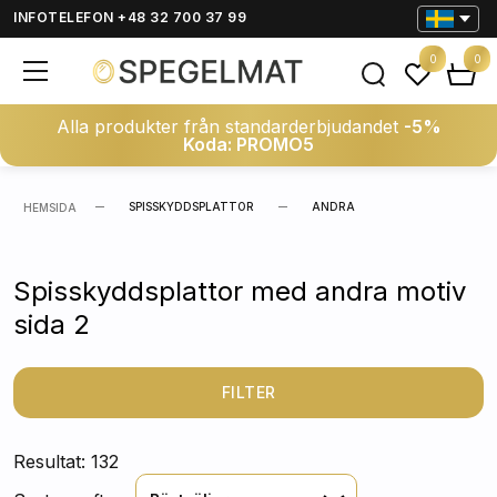
INFOTELEFON +48 32 700 37 99
0
0
Alla produkter från standarderbjudandet
-5%
Koda: PROMO5
SPISSKYDDSPLATTOR
ANDRA
HEMSIDA
Spisskyddsplattor med andra motiv
sida 2
FILTER
Resultat: 132