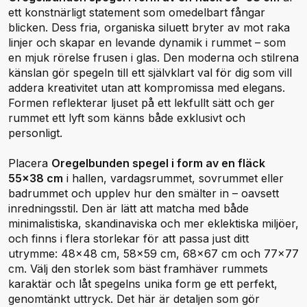
ett konstnärligt statement som omedelbart fångar
blicken. Dess fria, organiska siluett bryter av mot raka
linjer och skapar en levande dynamik i rummet – som
en mjuk rörelse frusen i glas. Den moderna och stilrena
känslan gör spegeln till ett självklart val för dig som vill
addera kreativitet utan att kompromissa med elegans.
Formen reflekterar ljuset på ett lekfullt sätt och ger
rummet ett lyft som känns både exklusivt och
personligt.
Placera
Oregelbunden spegel i form av en fläck
55x38 cm
i hallen, vardagsrummet, sovrummet eller
badrummet och upplev hur den smälter in – oavsett
inredningsstil. Den är lätt att matcha med både
minimalistiska, skandinaviska och mer eklektiska miljöer,
och finns i flera storlekar för att passa just ditt
utrymme: 48x48 cm, 58x59 cm, 68x67 cm och 77x77
cm. Välj den storlek som bäst framhäver rummets
karaktär och låt spegelns unika form ge ett perfekt,
genomtänkt uttryck. Det här är detaljen som gör