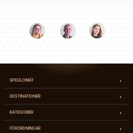
Luke
Paulina
Dorothy
Vårt team av konsulter svarar på dina frågor!
SPEGLOMAT
DESTINATIONER
KATEGORIER
FÖRORDNINGAR