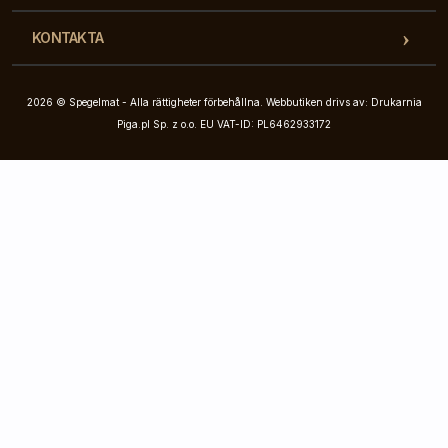
KONTAKTA
2026 © Spegelmat - Alla rättigheter förbehållna. Webbutiken drivs av: Drukarnia
Piga.pl Sp. z o.o. EU VAT-ID: PL6462933172