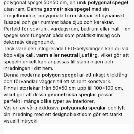
polygonal spegel 50x50 cm, en unik
polygonal spegel
utan ram. Denna
geometriska spegel
med sin
oregelbundna, polygonala form skapar ett dynamiskt
ljusspel och ger rummet både djup och karaktär.
Perfekt för sovrum, vardagsrum, badrum eller hall – en
spegel som fungerar både som praktiskt inslag och
dekorativ designpunkt.
Tack vare den integrerade LED-belysningen kan du vid
köp välja
kall, varm eller neutral ljusfärg
, vilket gör att
spegeln enkelt kan anpassas till stämningen och
inredningen i ditt hem.
Denna moderna
polygon spegel
är ett riktigt blickfång
och förvandlar väggen till ett stilrent konstverk.
Finns i storlekar från 50×50 cm upp till 100×100 cm,
vilket gör att dessa
geometriska speglar
passar
perfekt i många olika typer av interiörer.
Välj en av våra exklusiva
polygonala speglar
och lyft
din inredning med ett designobjekt som gör ett starkt
visuellt intryck!