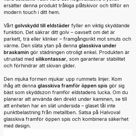
ersätter denna produkt tråkiga plåtskivor och tillför en
modern touch i ditt hem.
Vårt
golvskydd till eldstäder
fyller en viktig skyddande
funktion. Det säkrar ditt golv – oavsett om det är
parkett, trä eller klinker – framgångsrikt mot smuts och
värme. Den släta ytan på denna
glasskiva under
braskamin
gör städningen otroligt enkel. Produkten är
utrustad med
silikontassar
, som garanterar stabilitet
och förhindrar att skivan glider.
Den mjuka formen mjukar upp rummets linjer. Kom
ihåg att denna
glasskiva framför öppen spis
gör sig
bäst som skyddszon framför eldstadens lucka. Om du
planerar att använda den direkt under kaminen, se till
att enheten har en slät undersida – glaset tål inte
punktbelastning från metallben. Satsa på Halvoval
glasskiva framför öppen spis och kombinera säkerhet
med design.