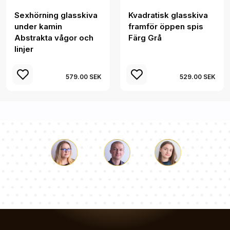
Sexhörning glasskiva
Kvadratisk glasskiva
under kamin
framför öppen spis
Abstrakta vågor och
Färg Grå
linjer
579.00 SEK
529.00 SEK
Luke
Paulina
Dorothy
Vårt team av konsulter svarar på dina frågor!