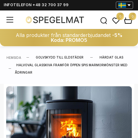
INFOTELEFON +48 32 700 37 99
0
0
Alla produkter från standarderbjudandet
-5%
Koda: PROMO5
GOLVSKYDD TILL ELDSTÄDER
HÄRDAT GLAS
HEMSIDA
HALVOVAL GLASSKIVA FRAMFÖR ÖPPEN SPIS MARMORMÖNSTER MED
ÅDRINGAR